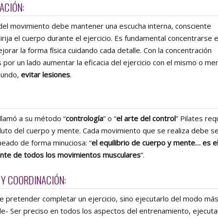
ACIÓN:
del movimiento debe mantener una escucha interna, consciente
irija el cuerpo durante el ejercicio. Es fundamental concentrarse 
jorar la forma física cuidando cada detalle. Con la concentración
por un lado aumentar la eficacia del ejercicio con el mismo o me
gundo,
evitar lesiones
.
 llamó a su método “
contrología
” o “
el arte del control
” Pilates req
oluto del cuerpo y mente. Cada movimiento que se realiza debe s
aneado de forma minuciosa: “
el equilibrio de cuerpo y mente… es e
ente de todos los movimientos musculares
”.
 Y COORDINACIÓN:
e pretender completar un ejercicio, sino ejecutarlo del modo má
le- Ser preciso en todos los aspectos del entrenamiento, ejecuta