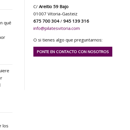
C/
Areitio 59 Bajo
01007 Vitoria-Gasteiz
675 700 304
/
945 139 316
en qué
info@pilatesvitoria.com
nor
O si tienes algo que preguntarnos:
PONTE EN CONTACTO CON NOSOTROS
uiere
er
l
s
r los