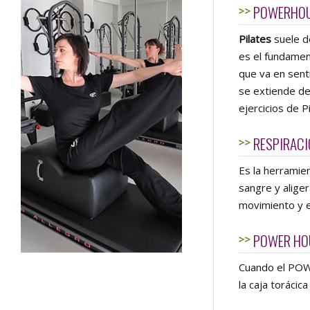
POWERHOU
Pilates
suele d
es el fundamen
que va en senti
se extiende des
ejercicios de P
RESPIRACI
Es la herramie
sangre y aliger
movimiento y es
POWER HO
Cuando el POW
la caja torácic