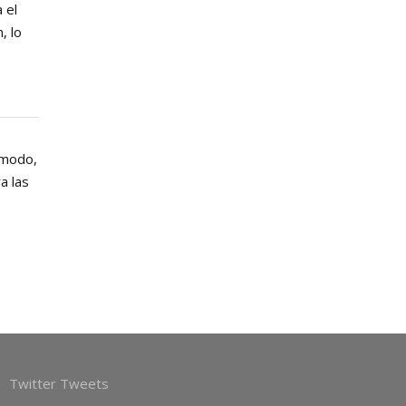
 el
, lo
e modo,
a las
Twitter Tweets