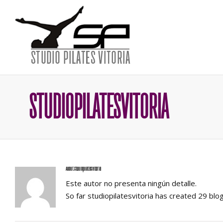
STUDIOPILATESVITORIA
About
studiopilatesvitoria
Este autor no presenta ningún detalle.
So far studiopilatesvitoria has created 29 blog