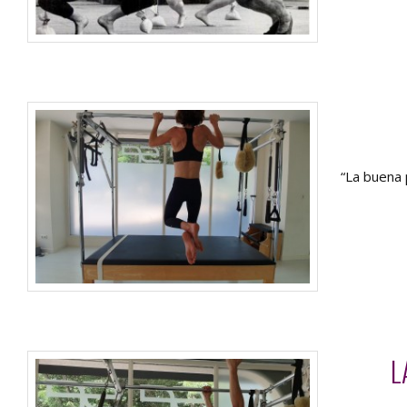
“La buena 
L