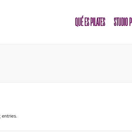
QUÉ ES PILATES
STUDIO P
 entries.