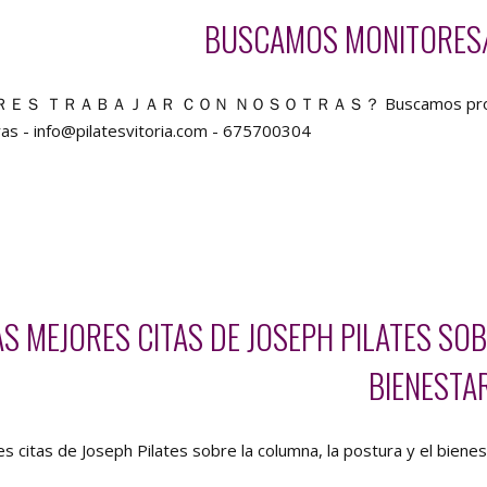
BUSCAMOS MONITORES/
Ｓ ＴＲＡＢＡＪＡＲ ＣＯＮ ＮＯＳＯＴＲＡＳ？ Buscamos profesor@s de 
as - info@pilatesvitoria.com - 675700304
AS MEJORES CITAS DE JOSEPH PILATES SO
BIENESTA
s citas de Joseph Pilates sobre la columna, la postura y el biene