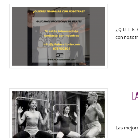
¿ＱＵＩＥＲＥ
con nosotr
L
Las mejore